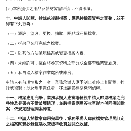
(五)本所提供之用品及器材皆需維護，不得破壞。
十、申請人閱覽、抄錄或複製檔案，應保持檔案資料之完整，並不
得有下列行為：
（一）添註、塗改、更換、抽取、圈點或污損檔案。
（二）拆散已裝訂完成之檔案。
（三）以其他方法破壞檔案或變更檔案內容。
（四）未經許可，擅自將卷宗資料之部分或全部帶離閱覽處所。
（五）私自進入檔案作業處所或庫房。
申請人有前項情形之一者，業務承辦人應予制止並停止其閱覽、抄
錄或複製；涉及刑事責任者，移送該管檢察機關偵辦。
十一、檔案應用完畢，業務承辦人應當場檢視申請人歸還檔案之完
整性及是否有不當破壞情形，並將檔案應用簽收單影本併同供閱檔
案，依規定辦理調案歸還。
十二、申請人於檔案應用完畢後，業務承辦人應依檔案管理局訂定
之檔案閱覽抄錄複製收費標準收費並開立收據。