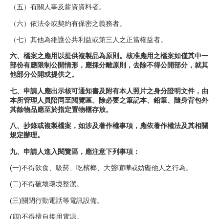
（五）有關人事及薪資資料者。
（六）依法令或契約有保密之義務者。
（七）其他為維護公共利益或第三人之正當權益者。
六、檔案之應用以提供複製品為原則。核准應用之檔案如僅其中一
部份有應限制公開情形，應採分離原則，去除不得公開部分，就其
他部分公開或提供之。
七、申請人應出示核可通知書及附有本人照片之身分證明文件，由
本所管理人員陪同至閱覽區。除必要之筆記本、鉛筆、隨身背包外
其餘物品應至於指定置物櫃存放。
八、抄錄或複製檔案，如涉及著作權事項，應依著作權法及其相關
規定辦理。
九、申請人進入閱覽區，應注意下列事項：
(一)不得飲食、吸菸、吃檳榔、大聲喧嘩或妨礙他人之行為。
(二)不得破壞環境整潔。
(三)關閉行動電話等電訊設備。
(四)不得擅自接用電源。